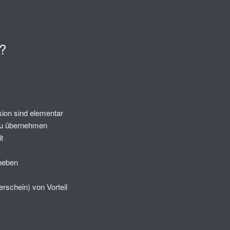
?
sion sind elementar
 zu übernehmen
t
 heben
rschein) von Vorteil